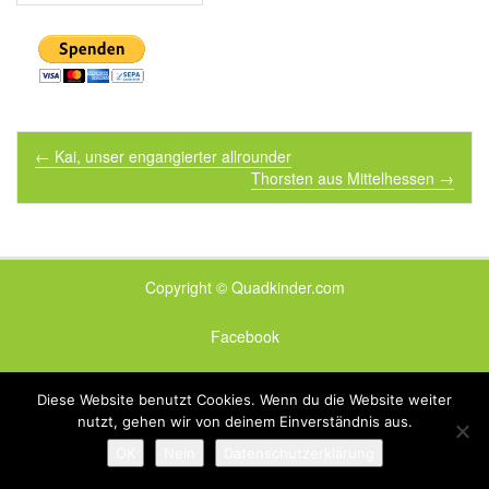
Post navigation
←
Kai, unser engangierter allrounder
Thorsten aus Mittelhessen
→
Copyright © Quadkinder.com
Facebook
Onkomütze
Diese Website benutzt Cookies. Wenn du die Website weiter
nutzt, gehen wir von deinem Einverständnis aus.
Datenschutz
|
Impressum
OK
Nein
Datenschutzerklärung