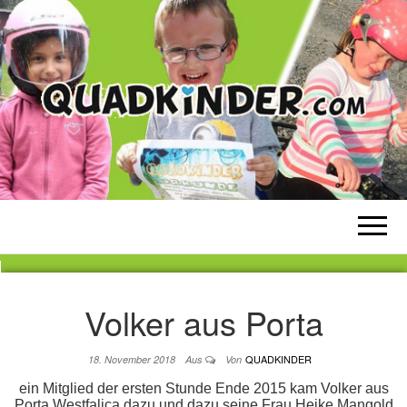
QUADKINDER
Weil Kinderaugen strahlen sollen!
Volker aus Porta
QUADKINDER
18. November 2018
Aus
Von
ein Mitglied der ersten Stunde Ende 2015 kam Volker aus
Porta Westfalica dazu und dazu seine Frau Heike Mangold