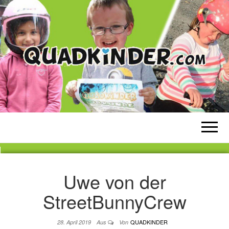
QUADKINDER
Weil Kinderaugen strahlen sollen!
Uwe von der
StreetBunnyCrew
QUADKINDER
28. April 2019
Aus
Von