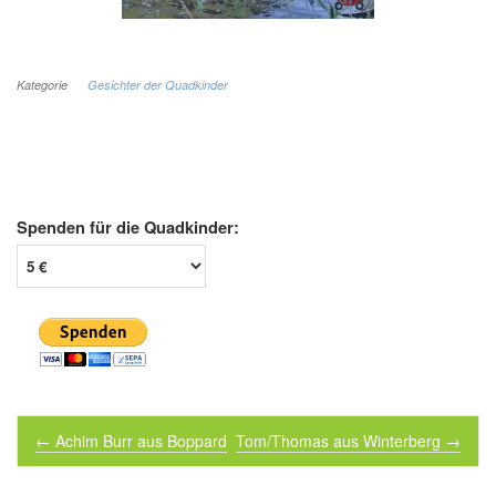
Kategorie
Gesichter der Quadkinder
Spenden für die Quadkinder:
Post navigation
←
Achim Burr aus Boppard
Tom/Thomas aus Winterberg
→