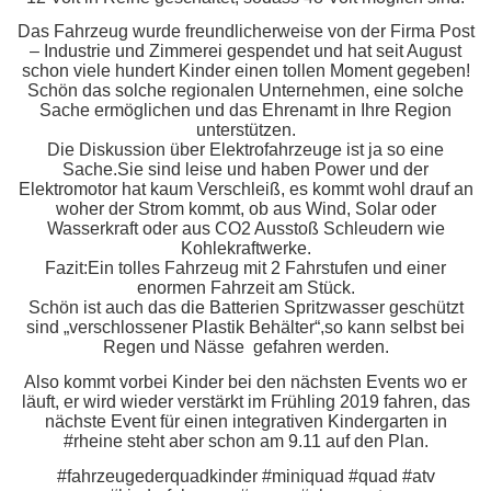
Das Fahrzeug wurde freundlicherweise von der Firma Post
– Industrie und Zimmerei gespendet und hat seit August
schon viele hundert Kinder einen tollen Moment gegeben!
Schön das solche regionalen Unternehmen, eine solche
Sache ermöglichen und das Ehrenamt in Ihre Region
unterstützen.
Die Diskussion über Elektrofahrzeuge ist ja so eine
Sache.Sie sind leise und haben Power und der
Elektromotor hat kaum Verschleiß, es kommt wohl drauf an
woher der Strom kommt, ob aus Wind, Solar oder
Wasserkraft oder aus CO2 Ausstoß Schleudern wie
Kohlekraftwerke.
Fazit:Ein tolles Fahrzeug mit 2 Fahrstufen und einer
enormen Fahrzeit am Stück.
Schön ist auch das die Batterien Spritzwasser geschützt
sind „verschlossener Plastik Behälter“,so kann selbst bei
Regen und Nässe gefahren werden.
Also kommt vorbei Kinder bei den nächsten Events wo er
läuft, er wird wieder verstärkt im Frühling 2019 fahren, das
nächste Event für einen integrativen Kindergarten in
#rheine steht aber schon am 9.11 auf den Plan.
#fahrzeugederquadkinder #miniquad #quad #atv