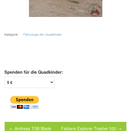
Kategorie
Fahrzeuge der Quadkinder
Spenden für die Quadkinder:
Post navigation
←
Andreas TGB Blade
Fabians Explorer Trasher 520
→